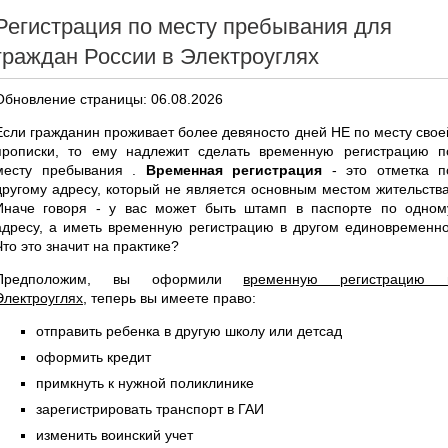
Регистрация по месту пребывания для
граждан России в Электроуглях
Обновление страницы: 06.08.2026
Если гражданин проживает более девяносто дней НЕ по месту свое
прописки, то ему надлежит сделать временную регистрацию п
месту пребывания .
Временная регистрация
- это отметка п
другому адресу, который не является основным местом жительства
Иначе говоря - у вас может быть штамп в паспорте по одном
адресу, а иметь временную регистрацию в другом единовременно
Что это значит на практике?
Предположим, вы оформили
временную регистрацию 
Электроуглях
, теперь вы имеете право:
отправить ребенка в другую школу или детсад
оформить кредит
примкнуть к нужной поликлинике
зарегистрировать транспорт в ГАИ
изменить воинский учет