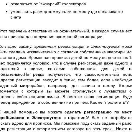
отделаться от "экскурсий" коллекторов
уменьшить размер коммуналки по месту где оплачиваете
счета
Этот перечень естественно не окончательный, в каждом случае ест
своя причина для получения временной регистрации.
Согласно закону,
временная регистрация в Электроуглях
може
быть сделана исключительно с согласия собственника квартиры ил
частного дома. Временная прописка детей по месту не достигших 1
лет, подчиняется условию, что в случае регистрации даже одного и
родителей в жилье, согласие собственника для детей н
обязательно.Не редко получается, что самостоятельный поис
адресов регистрации заходит в тупик, тем более если необходи
заданный микрорайон, например, для записи в школу. Вторы
моментом с которым вы можете столкнуться с лукавством с
стороны собственников жилья. В остатке ваша регистрация буде
неподтвержденной, а собственник не при чем. Как не "пролететь"?
С нашей помощью вы можете
сделать регистрацию по мест
пребывания в Электроуглях
с гарантией! Вам не потребуетс
искать адрес для прописки. Мы поможем подыскать заданный райо
для регистрации с оформлением договора на весь срок . Никто н