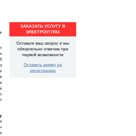
ЗАКАЗАТЬ УСЛУГУ В
ь
ЭЛЕКТРОУГЛЯХ
Оставьте ваш запрос и мы
т
обязательно ответим при
и
первой возможности
8
Оставить заявку на
з
регистрацию
е
к
м
м
о
т
у
я
н
е